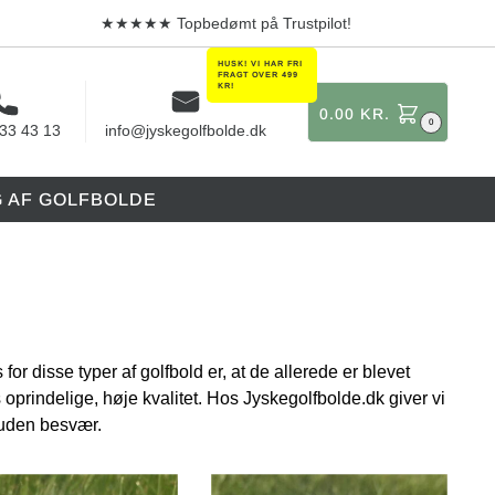
★★★★★ Topbedømt på Trustpilot!
0.00
KR.
0
 33 43 13
info@jyskegolfbolde.dk
G AF GOLFBOLDE
r disse typer af golfbold er, at de allerede er blevet
 oprindelige, høje kvalitet. Hos Jyskegolfbolde.dk giver vi
 uden besvær.