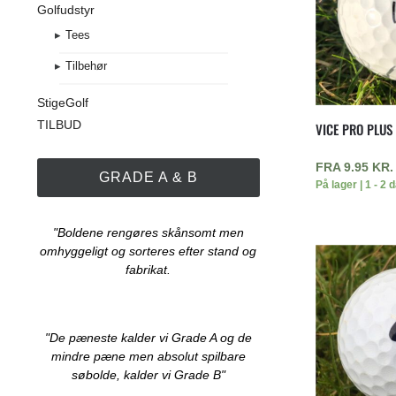
Golfudstyr
Tees
Tilbehør
StigeGolf
TILBUD
VICE PRO PLUS
FRA
9.95
KR.
GRADE A & B
På lager | 1 - 2 
"Boldene rengøres skånsomt men
omhyggeligt og sorteres efter stand og
fabrikat.
"De pæneste kalder vi Grade A og de
mindre pæne men absolut spilbare
søbolde, kalder vi Grade B"