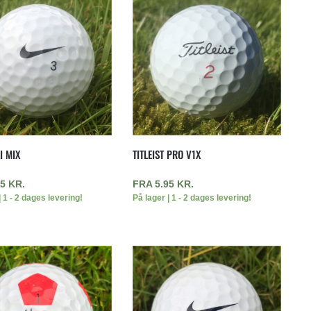
I MIX
TITLEIST PRO V1X
95
KR.
FRA
5.95
KR.
| 1 - 2 dages levering!
På lager | 1 - 2 dages levering!