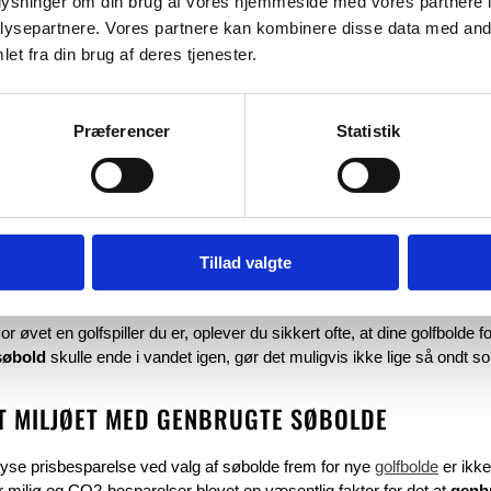
oplysninger om din brug af vores hjemmeside med vores partnere i
ysepartnere. Vores partnere kan kombinere disse data med andr
et fra din brug af deres tjenester.
Præferencer
Statistik
PENGE MED DEN BEDSTE KVALITET
Tillad valgte
g af golfspillere over hele verden har virkeligt fået øjnene op for at be
 hvor kvaliteten stadig er helt i top. På den måde kan en ellers dyr sp
r øvet en golfspiller du er, oplever du sikkert ofte, at dine golfbolde fo
 søbold
skulle ende i vandet igen, gør det muligvis ikke lige så ondt s
T MILJØET MED GENBRUGTE SØBOLDE
yse prisbesparelse ved valg af søbolde frem for nye
golfbolde
er ikke
r miljø og CO2-besparelser blevet en væsentlig faktor for det at
genb