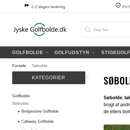
1-2 dages levering
Fri 
GOLFBOLDE
GOLFUDSTYR
STIGEGOL
Forside
Søbolde
/
SØBOL
KATEGORIER
Golfbolde
Søbolde
,
la
Søbolde
brugt af andr
de ellers bo
Bridgestone Golfbolde
Callaway Golfbolde