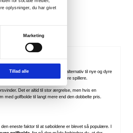
nden for sociale medier,
e oplysninger, du har givet
Marketing
Tillad alle
nytte
søbolde
. Disse søbolde er et alternativ til nye og dyre
ort gøres mere fremkommelig for flere spillere.
rsvinder. Det er altid til stor ærgrelse, men hvis en
om med golfbolde til langt mere end den dobbelte pris.
 den eneste faktor til at søboldene er blevet så populære. I
ruge golfbolde
, for på den måde forhindrer du, at der