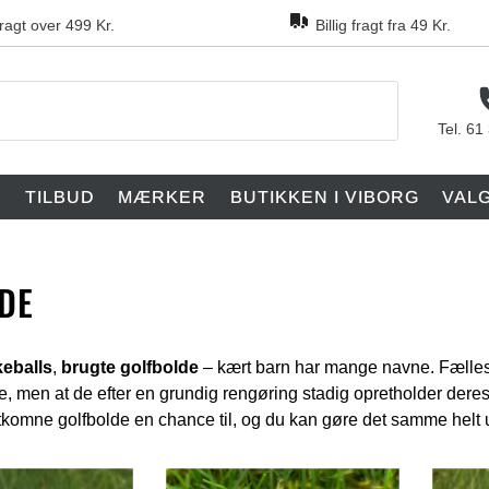
fragt over 499 Kr.
Billig fragt fra 49 Kr.
Tel. 61
F
TILBUD
MÆRKER
BUTIKKEN I VIBORG
VAL
DE
keballs
,
brugte golfbolde
– kært barn har mange navne. Fælles fo
e, men at de efter en grundig rengøring stadig opretholder deres
rtkomne golfbolde en chance til, og du kan gøre det samme helt