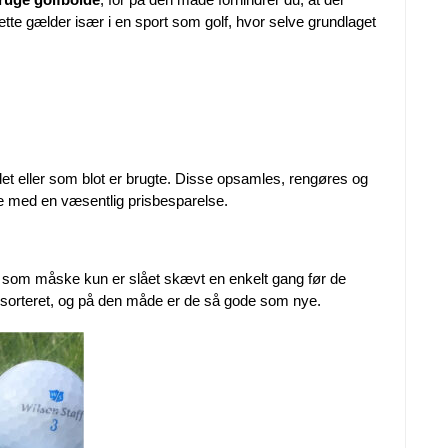
tte gælder især i en sport som golf, hvor selve grundlaget
ndet eller som blot er brugte. Disse opsamles, rengøres og
de med en væsentlig prisbesparelse.
e, som måske kun er slået skævt en enkelt gang før de
åndsorteret, og på den måde er de så gode som nye.