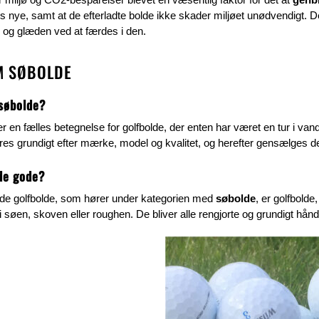
 nye, samt at de efterladte bolde ikke skader miljøet unødvendigt. De
n og glæden ved at færdes i den.
M SØBOLDE
søbolde?
r en fælles betegnelse for golfbolde, der enten har været en tur i va
res grundigt efter mærke, model og kvalitet, og herefter gensælges 
de gode?
de golfbolde, som hører under kategorien med
søbolde
, er golfbold
i søen, skoven eller roughen. De bliver alle rengjorte og grundigt h