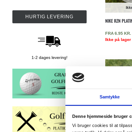
Ikk
HURTIG LEVERING
NIKE RZN PLATI
FRA
6.95
KR.
Ikke på lager
1-2 dages levering!
Samtykke
Denne hjemmeside bruger c
Ikk
Vi bruger cookies til at tilpas
WILSON STAFF 