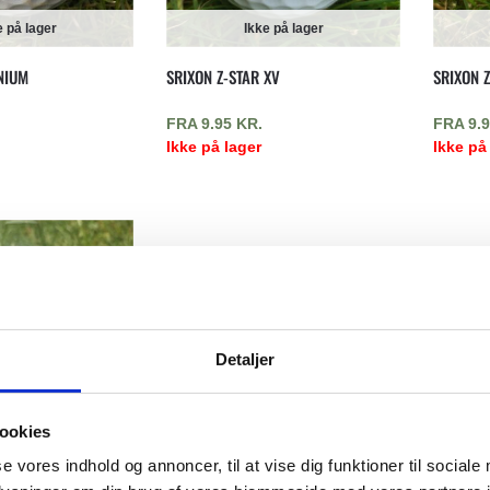
e på lager
Ikke på lager
NIUM
SRIXON Z-STAR XV
SRIXON Z
FRA
9.95
KR.
FRA
9.
Ikke på lager
Ikke på
Detaljer
ookies
e på lager
se vores indhold og annoncer, til at vise dig funktioner til sociale
FG TOUR