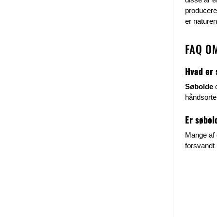
produceres
er nature
FAQ O
Hvad er 
Søbolde
e
håndsorte
Er søbol
Mange af 
forsvandt 