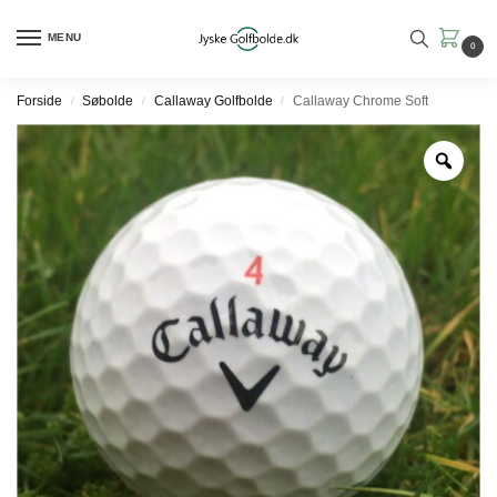
MENU
0
Forside
Søbolde
Callaway Golfbolde
Callaway Chrome Soft
/
/
/