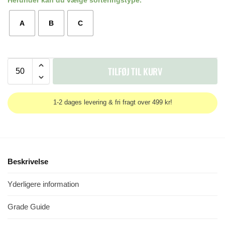
Herunder kan du vælge sorteringstype.
A
B
C
TILFØJ TIL KURV
1-2 dages levering & fri fragt over 499 kr!
Beskrivelse
Yderligere information
Grade Guide