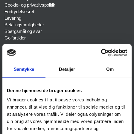
Cookie- og privatlivspolitik
Fortrydelsesret
Levering
Betalingsmuligheder
Spørgsmål og svar
Golfartikler
POPULÆRE KATEGORIER
Farvede golfbolde
Tour golfbolde
Samtykke
Detaljer
Om
Dame golfbolde
Blandede mærker
Denne hjemmeside bruger cookies
KONTAKT
Vi bruger cookies til at tilpasse vores indhold og
Jyskegolfbolde.dk
annoncer, til at vise dig funktioner til sociale medier og til
Skriversvej 1
at analysere vores trafik. Vi deler også oplysninger om
8800 Viborg
Cvr nr. 34501238
din brug af vores hjemmeside med vores partnere inden
Tlf. nr. 61334313
for sociale medier, annonceringspartnere og
info@jyskegolfbolde.dk