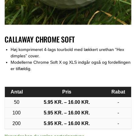
CALLAWAY CHROME SOFT
Høj komprimeret 4-lags tourbold med lækkert urethan “Hex
dimples” cover.
Modellerne Chrome Soft X og XLS indgår også og fordellingen
er tilfældig.
Antal
Pris
Rabat
50
5.95
KR.
–
16.00
KR.
-
100
5.95
KR.
–
16.00
KR.
-
200
5.95
KR.
–
16.00
KR.
-