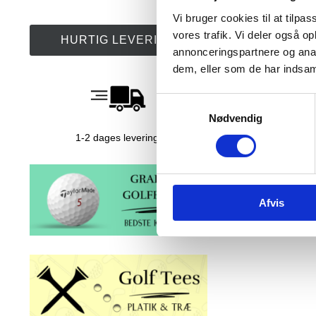
Vi bruger cookies til at tilpas
vores trafik. Vi deler også 
HURTIG LEVERING
annonceringspartnere og anal
dem, eller som de har indsaml
S
Nødvendig
a
m
1-2 dages levering!
t
y
k
Afvis
k
e
v
a
l
g