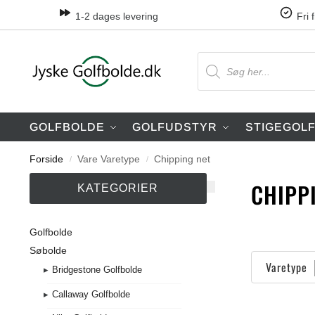
1-2 dages levering
Fri 
GOLFBOLDE
GOLFUDSTYR
STIGEGOL
Forside
Vare Varetype
Chipping net
/
/
CHIPP
KATEGORIER
Golfbolde
Søbolde
Varetype
Bridgestone Golfbolde
Callaway Golfbolde