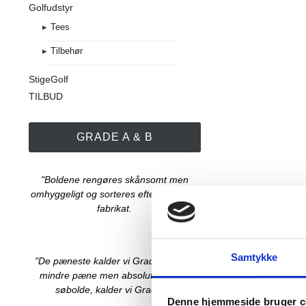
Golfudstyr
Tees
Tilbehør
StigeGolf
TILBUD
GRADE A & B
"Boldene rengøres skånsomt men
omhyggeligt og sorteres efter stand og
fabrikat.
Samtykke
"De pæneste kalder vi Grade A og de
mindre pæne men absolut spilbare
søbolde, kalder vi Grade B"
Denne hjemmeside bruger c