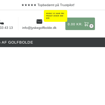
★★★★★ Topbedømt på Trustpilot!
0.00
KR.
0
 33 43 13
info@jyskegolfbolde.dk
G AF GOLFBOLDE