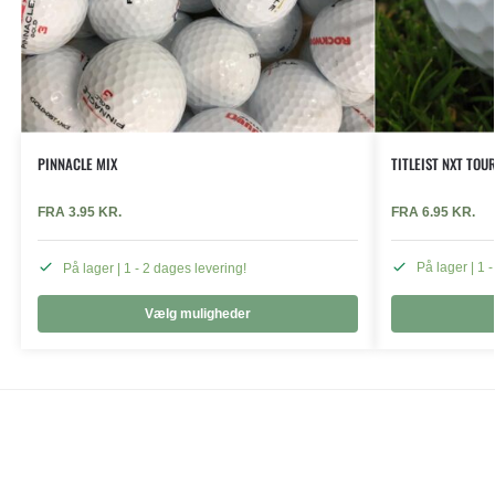
PINNACLE MIX
TITLEIST NXT TOU
FRA
3.95
KR.
FRA
6.95
KR.
På lager | 1 - 2 dages levering!
På lager | 1 
Vælg muligheder