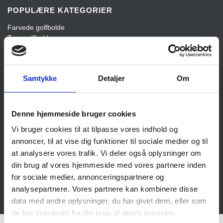
POPULÆRE KATEGORIER
Farvede golfbolde
Tour golfbolde
Dame golfbolde
Blandede mærker
Samtykke
Detaljer
Om
KONTAKT
Jyskegolfbolde.dk
Skriversvej 1
Denne hjemmeside bruger cookies
8800 Viborg
Cvr nr. 34501238
Vi bruger cookies til at tilpasse vores indhold og
Tlf. nr. 61334313
annoncer, til at vise dig funktioner til sociale medier og til
info@jyskegolfbolde.dk
at analysere vores trafik. Vi deler også oplysninger om
din brug af vores hjemmeside med vores partnere inden
for sociale medier, annonceringspartnere og
analysepartnere. Vores partnere kan kombinere disse
© 2026 Jyskegolfbolde.dk | Alle rettigheder reserveret.
data med andre oplysninger, du har givet dem, eller som
de har indsamlet fra din brug af deres tjenester.