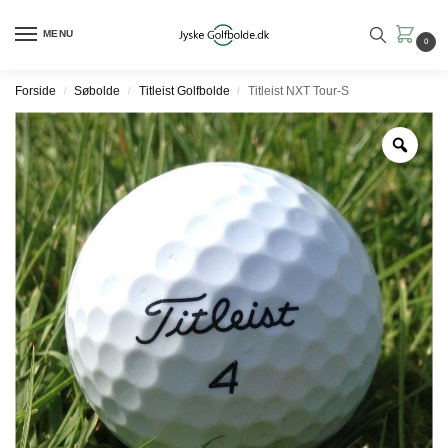
MENU
0
Forside
Søbolde
Titleist Golfbolde
Titleist NXT Tour-S
/
/
/