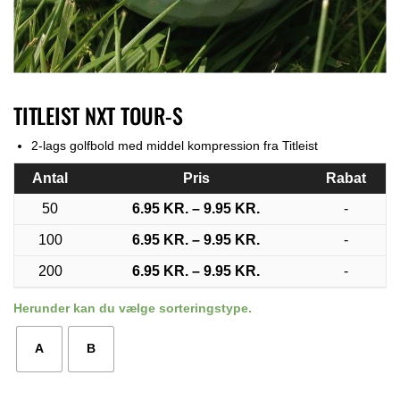
TITLEIST NXT TOUR-S
2-lags golfbold med middel kompression fra Titleist
Antal
Pris
Rabat
50
6.95
KR.
–
9.95
KR.
-
100
6.95
KR.
–
9.95
KR.
-
200
6.95
KR.
–
9.95
KR.
-
Herunder kan du vælge sorteringstype.
A
B