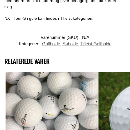
med andre ord lidt blødere og giver behageligt feel på kortere
slag.
NXT Tour-S i gule kan findes i Titleist kategorien.
Varenummer (SKU):
N/A
Kategorier:
Golfbolde
,
Søbolde
,
Titleist Golfbolde
RELATEREDE VARER