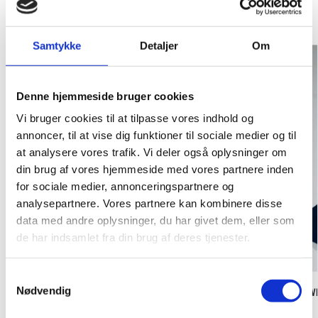
RELATEREDE VARER
Samtykke
Detaljer
Om
Denne hjemmeside bruger cookies
Vi bruger cookies til at tilpasse vores indhold og
annoncer, til at vise dig funktioner til sociale medier og til
at analysere vores trafik. Vi deler også oplysninger om
din brug af vores hjemmeside med vores partnere inden
for sociale medier, annonceringspartnere og
analysepartnere. Vores partnere kan kombinere disse
data med andre oplysninger, du har givet dem, eller som
de har indsamlet fra din brug af deres tjenester.
S
Nødvendig
GOLFBOLD MARKER (BLÅ)
HYBRID HEADCOV
a
m