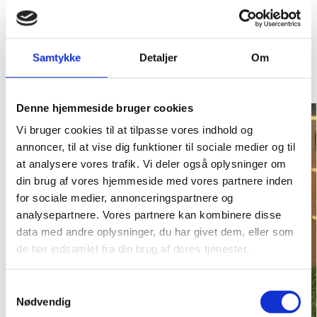
Varenummer (SKU):
STIGEGOLF-6
Kategori:
StigeGolf
Samtykke
Detaljer
Om
RELATEREDE VARER
Denne hjemmeside bruger cookies
Vi bruger cookies til at tilpasse vores indhold og
annoncer, til at vise dig funktioner til sociale medier og til
at analysere vores trafik. Vi deler også oplysninger om
din brug af vores hjemmeside med vores partnere inden
for sociale medier, annonceringspartnere og
analysepartnere. Vores partnere kan kombinere disse
data med andre oplysninger, du har givet dem, eller som
de har indsamlet fra din brug af deres tjenester.
S
Nødvendig
a