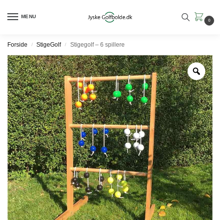
MENU
0
Forside
StigeGolf
Stigegolf – 6 spillere
/
/