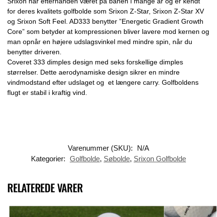
Srixon har efterhånden været på banen i mange år og er kendt
for deres kvalitets golfbolde som Srixon Z-Star, Srixon Z-Star XV
og Srixon Soft Feel. AD333 benytter ”Energetic Gradient Growth
Core” som betyder at kompressionen bliver lavere mod kernen og
man opnår en højere udslagsvinkel med mindre spin, når du
benytter driveren.
Coveret 333 dimples design med seks forskellige dimples
størrelser. Dette aerodynamiske design sikrer en mindre
vindmodstand efter udslaget og et længere carry. Golfboldens
flugt er stabil i kraftig vind.
Varenummer (SKU):
N/A
Kategorier:
Golfbolde
,
Søbolde
,
Srixon Golfbolde
RELATEREDE VARER