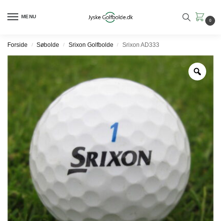
MENU
0
Forside
Søbolde
Srixon Golfbolde
Srixon AD333
/
/
/