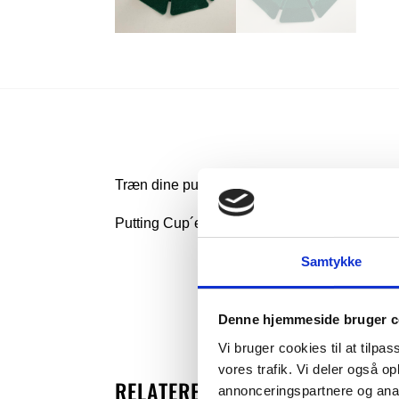
Træn dine putts derhjemme i stuen med denn
Putting Cup´en er overtrukket med pæn grøn 
Samtykke
Denne hjemmeside bruger c
Vi bruger cookies til at tilpas
vores trafik. Vi deler også 
RELATEREDE VARER
annonceringspartnere og anal