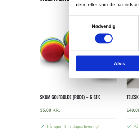
dem, eller som de har indsaml
S
Nødvendig
a
m
t
y
k
Afvis
k
e
v
a
l
SKUM GOLFBOLDE (RØDE) – 6 STK
TELESK
g
35.00
KR.
149.0
På lager | 1 - 2 dages levering!
På 