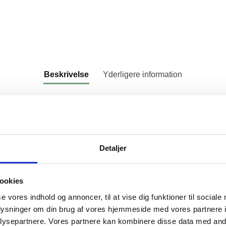
Beskrivelse
Yderligere information
e Putting Cup.
velour.
Detaljer
ookies
Varenummer (SKU):
PUT-CUP
Kategori:
Tilbehør
se vores indhold og annoncer, til at vise dig funktioner til sociale
oplysninger om din brug af vores hjemmeside med vores partnere i
ysepartnere. Vores partnere kan kombinere disse data med andr