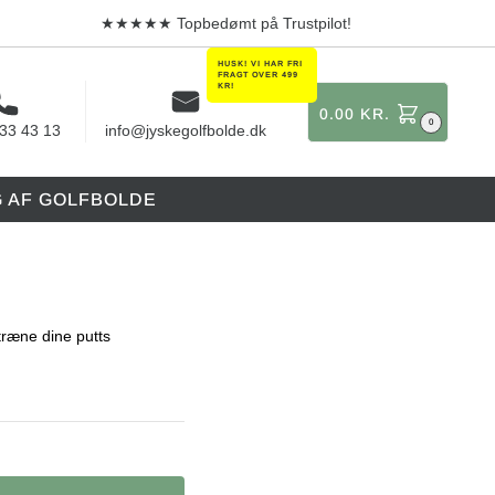
★★★★★ Topbedømt på Trustpilot!
0.00
KR.
0
 33 43 13
info@jyskegolfbolde.dk
G AF GOLFBOLDE
ræne dine putts