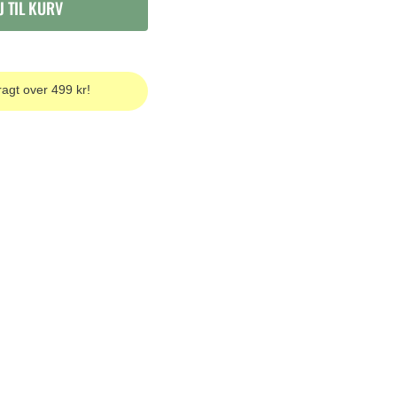
J TIL KURV
ragt over 499 kr!