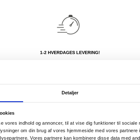
1-2 HVERDAGES LEVERING!
Detaljer
POPULÆRE KATEGORIER
Farvede golfbolde
ookies
Tour golfbolde
se vores indhold og annoncer, til at vise dig funktioner til sociale
Dame golfbolde
oplysninger om din brug af vores hjemmeside med vores partnere i
Blandede mærker
ysepartnere. Vores partnere kan kombinere disse data med andr