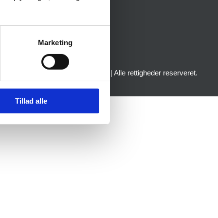
info@jyskegolfbolde.dk
Marketing
© 2026 Jyskegolfbolde.dk | Alle rettigheder reserveret.
Tillad alle