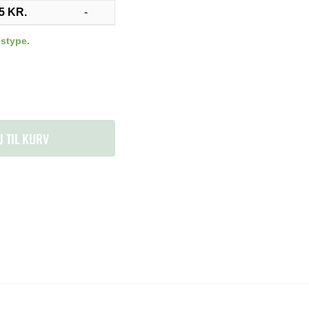
95
KR.
-
stype.
J TIL KURV