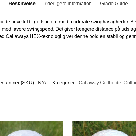
Beskrivelse
Yderligere information
Grade Guide
lde udviklet til golfspillere med moderate svinghastigheder. Be
e med lavere swingspeed. Det giver længere distance på udslage
 med Callaways HEX-teknologi giver denne bold en stabil og ge
enummer (SKU):
N/A
Kategorier:
Callaway Golfbolde
,
Golfb