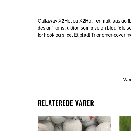
Callaway X2Hot og X2Hot+ er multilags golfbo
design” konstruktion som give en blød følels
for hook og slice. Et blødt Trionomer-cover
Var
RELATEREDE VARER