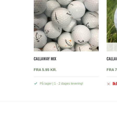
CALLAWAY MIX
CALLA
FRA
5.95
KR.
FRA
7
Ik
På lager | 1 - 2 dages levering!