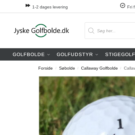
1-2 dages levering
Fri 
GOLFBOLDE
GOLFUDSTYR
STIGEGOL
Forside
Søbolde
Callaway Golfbolde
Call
/
/
/