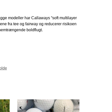
gge modeller har Callaways “soft multilayer
ne fra tee og fairway og reducerer risikoen
nnemtrængende boldflugt.
olde