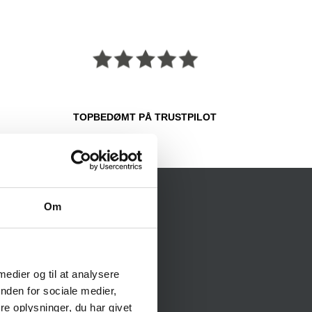
TOPBEDØMT PÅ TRUSTPILOT
Om
KONTAKT
Jyskegolfbolde.dk
Skriversvej 1
 medier og til at analysere
8800 Viborg
nden for sociale medier,
Cvr nr. 34501238
Tlf. nr. 61334313
e oplysninger, du har givet