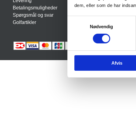
Levering
dem, eller som de har indsaml
Betalingsmuligheder
Spørgsmål og svar
S
Golfartikler
Nødvendig
a
m
t
y
k
Afvis
k
e
v
a
l
g