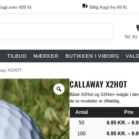
fragt over 499 Kr.
Billig fragt fra 49 Kr.
Tel. 61
F
TILBUD
MÆRKER
BUTIKKEN I VIBORG
VAL
away X2HOT
CALLAWAY X2HOT
Både X2Hot og X2Hot+ indgår i den
de to modeller er tilfældig.
Antal
Pris
50
6.95
KR.
–
9.
100
6.95
KR.
–
9.