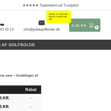
★★★★★ Topbedømt på Trustpilot!
0.00
KR.
0
 33 43 13
info@jyskegolfbolde.dk
G AF GOLFBOLDE
ne vare – fordelingen af
Rabat
95
KR.
-
95
KR.
-