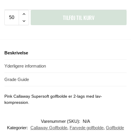
TILFØJ TIL KURV
Beskrivelse
Yderligere information
Grade Guide
Pink Callaway Supersoft golfbolde er 2-lags med lav-
kompression.
Varenummer (SKU):
N/A
Kategorier:
Callaway Golfbolde
,
Farvede golfbolde
,
Golfbolde