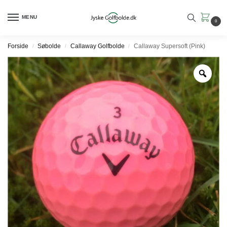
MENU
0
Forside
Søbolde
Callaway Golfbolde
Callaway Supersoft (Pink)
/
/
/