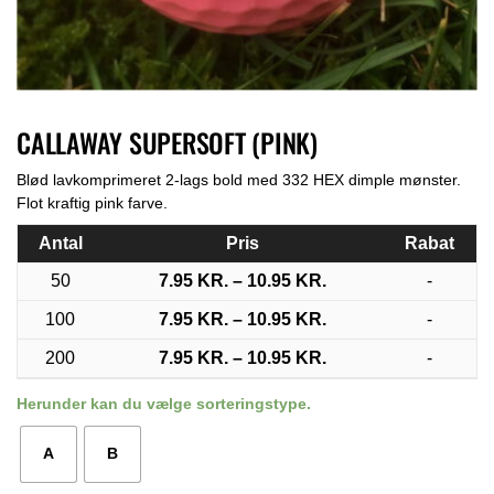
CALLAWAY SUPERSOFT (PINK)
Blød lavkomprimeret 2-lags bold med 332 HEX dimple mønster.
Flot kraftig pink farve.
Antal
Pris
Rabat
50
7.95
KR.
–
10.95
KR.
-
100
7.95
KR.
–
10.95
KR.
-
200
7.95
KR.
–
10.95
KR.
-
Herunder kan du vælge sorteringstype.
A
B