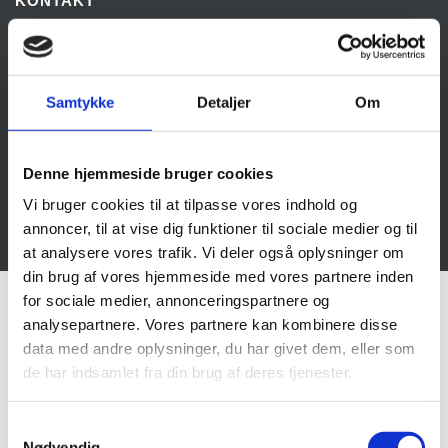
KONTAKT
Jyskegolfbolde.dk
Skriversvej 1
8800 Viborg
Cvr nr. 34501238
Samtykke
Detaljer
Om
Tlf. nr. 61334313
info@jyskegolfbolde.dk
Denne hjemmeside bruger cookies
Vi bruger cookies til at tilpasse vores indhold og
annoncer, til at vise dig funktioner til sociale medier og til
© 2026 Jyskegolfbolde.dk | Alle rettigheder reserveret.
at analysere vores trafik. Vi deler også oplysninger om
din brug af vores hjemmeside med vores partnere inden
for sociale medier, annonceringspartnere og
analysepartnere. Vores partnere kan kombinere disse
data med andre oplysninger, du har givet dem, eller som
de har indsamlet fra din brug af deres tjenester.
S
Nødvendig