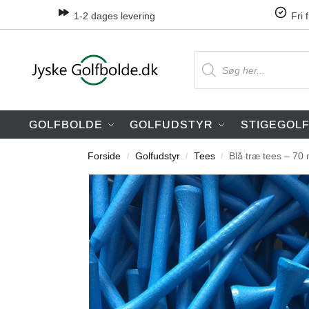
1-2 dages levering
Fri 
GOLFBOLDE
GOLFUDSTYR
STIGEGOL
Forside
Golfudstyr
Tees
Blå træ tees – 70
/
/
/