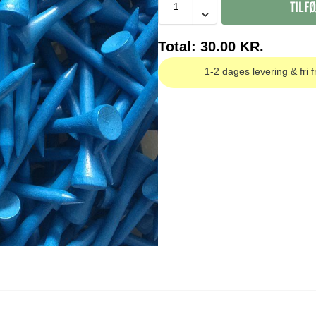
TILFØ
Total:
30.00
KR.
1-2 dages levering & fri f