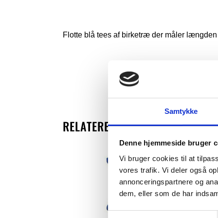
Flotte blå tees af birketræ der måler længde
Samtykke
RELATEREDE VARER
Denne hjemmeside bruger c
Vi bruger cookies til at tilpas
vores trafik. Vi deler også 
annonceringspartnere og anal
dem, eller som de har indsaml
S