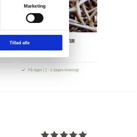
Marketing
TEES SKÅRET AF BIRK – NATUR
Tillad alle
30.00
KR.
På lager | 1 - 2 dages levering!