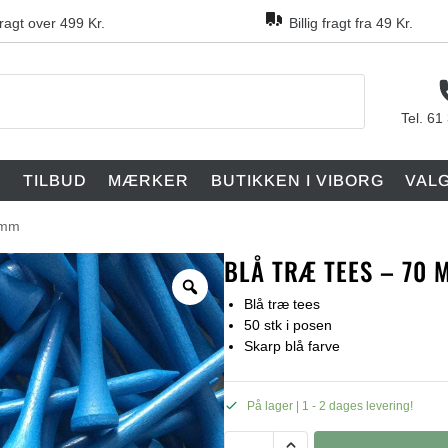
fragt over 499 Kr.
Billig fragt fra 49 Kr.
Tel. 61
F
TILBUD
MÆRKER
BUTIKKEN I VIBORG
VAL
 mm
BLÅ TRÆ TEES – 70 
Blå træ tees
50 stk i posen
Skarp blå farve
På lager | 1 - 2 dages levering!