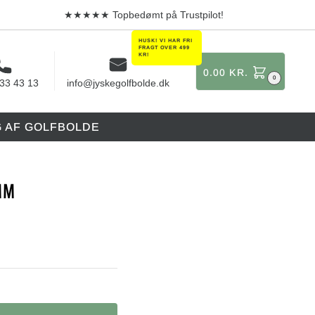
★★★★★ Topbedømt på Trustpilot!
0.00
KR.
0
 33 43 13
info@jyskegolfbolde.dk
G AF GOLFBOLDE
MM