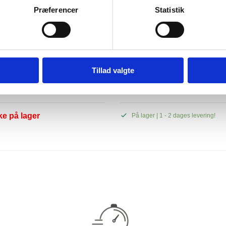
Præferencer
Statistik
Ikke på lager
G RANGE TEES – 60 MM (3 STK)
CASTLE TEES – 70 MM (ORANGE)
Tillad valgte
KR.
29.00
KR.
ke på lager
På lager | 1 - 2 dages levering!