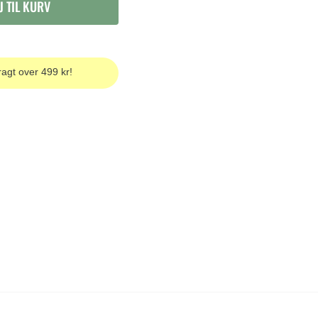
J TIL KURV
ragt over 499 kr!