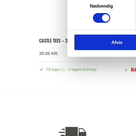
Nødvendig
a
m
t
y
k
CASTLE TEES – 37 MM (BLÅ)
DRIVIN
Afvis
k
e
35.00
KR.
39.00
v
a
Ik
På lager | 1 - 2 dages levering!
l
g