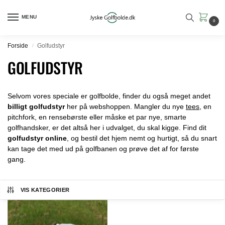
MENU
0
Forside
Golfudstyr
/
GOLFUDSTYR
Selvom vores speciale er golfbolde, finder du også meget andet
billigt golfudstyr
her på webshoppen. Mangler du nye
tees
, en
pitchfork, en rensebørste eller måske et par nye, smarte
golfhandsker, er det altså her i udvalget, du skal kigge. Find dit
golfudstyr online
, og bestil det hjem nemt og hurtigt, så du snart
kan tage det med ud på golfbanen og prøve det af for første
gang.
VIS KATEGORIER