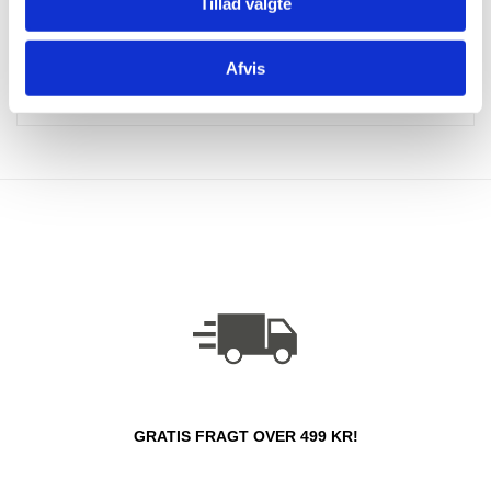
Tillad valgte
og tage det med på golfbanen, hvor det kan testes af
inden længe. Køb af
golfudstyr fra Jyske Golfbolde
er
altid et godt valg, og vi glæder os til at sende din bestilling
Afvis
godt af sted til dig.
GRATIS FRAGT OVER 499 KR!