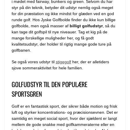
i mødet med fairway, bunkers og green. Selvom du har
styr på din teknik, betyder dit udstyr nemlig også meget
for din præstation og ikke mindst for glæden ved en god
runde golf. Hos Jyske Golfbolde finder du ikke kun billige
golfbolde, men også masser af
billigt golfudstyr
, så du
kan tage dit golfspil til nye niveauer. Tag et kig på de
mange forskellige muligheder her, og få godt
kvalitetsudstyr, der holder til rigtig mange gode ture på
golfbanen.
Se også vores udstyr til
stigegolf
her, der er alletiders
sjove sommeraktivitet for hele familien.
GOLFUDSTYR TIL DEN POPULÆRE
SPORTSGREN
Golf er en fantastisk sport, der sikrer både motion og frisk
luft og styrker koncentrations- og præcisionsevnen. Det er
samtidig en meget social sport, hvor der sjældent er langt
mellem de gode snakke med golfkammeraterne eller en