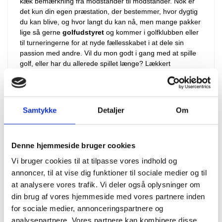
kæk bemærkning fra modstander til modstander. Nok er
det kun din egen præstation, der bestemmer, hvor dygtig
du kan blive, og hvor langt du kan nå, men mange pakker
lige så gerne
golfudstyret
og kommer i golfklubben eller
til turneringerne for at nyde fællesskabet i at dele sin
passion med andre. Vil du mon godt i gang med at spille
golf, eller har du allerede spillet længe? Lækkert
golfudstyr
her fra udvalget får dig godt videre.
TIL DIG, DER STÅR OG MANGLER NYT
Samtykke
Detaljer
Om
GOLFUDSTYR
Golf er en sportsgren, som det er svært ikke at blive bidt
Denne hjemmeside bruger cookies
af, og uanset dit niveau er du altid velkommen her hos os,
når du er på udkig efter nyt
golfudstyr
. Med mange ture
Vi bruger cookies til at tilpasse vores indhold og
forbi golfbanen slides dit
golfudstyr
med tiden op, og så
annoncer, til at vise dig funktioner til sociale medier og til
er det rart altid at vide, hvor du kan kigge hen for at købe
at analysere vores trafik. Vi deler også oplysninger om
lige det, du har brug for. Du kan altid regne med os
din brug af vores hjemmeside med vores partnere inden
nærmest uanset, hvad du mangler inden for
golfudstyr
,
for sociale medier, annonceringspartnere og
og det er altid spændende at gå på opdagelse i vores
analysepartnere. Vores partnere kan kombinere disse