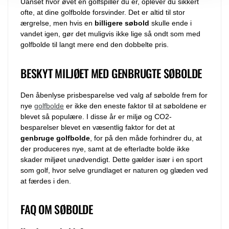
Uanset hvor øvet en golfspiller du er, oplever du sikkert
ofte, at dine golfbolde forsvinder. Det er altid til stor
ærgrelse, men hvis en
billigere søbold
skulle ende i
vandet igen, gør det muligvis ikke lige så ondt som med
golfbolde til langt mere end den dobbelte pris.
BESKYT MILJØET MED GENBRUGTE SØBOLDE
Den åbenlyse prisbesparelse ved valg af søbolde frem for
nye
golfbolde
er ikke den eneste faktor til at søboldene er
blevet så populære. I disse år er miljø og CO2-
besparelser blevet en væsentlig faktor for det at
genbruge golfbolde
, for på den måde forhindrer du, at
der produceres nye, samt at de efterladte bolde ikke
skader miljøet unødvendigt. Dette gælder især i en sport
som golf, hvor selve grundlaget er naturen og glæden ved
at færdes i den.
FAQ OM SØBOLDE