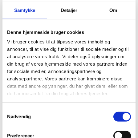
Samtykke
Detaljer
Om
Denne hjemmeside bruger cookies
Ikke på lager
Ikke på lager
Vi bruger cookies til at tilpasse vores indhold og
annoncer, til at vise dig funktioner til sociale medier og til
SRIXON SOFT FEEL LADY (PINK)
SRIXON Z-STAR (GULE)
at analysere vores trafik. Vi deler også oplysninger om
din brug af vores hjemmeside med vores partnere inden
FRA
5.95
KR.
FRA
10.00
KR.
Ikke på lager
Ikke på lager
for sociale medier, annonceringspartnere og
analysepartnere. Vores partnere kan kombinere disse
Vælg muligheder
Vælg muligheder
data med andre oplysninger, du har givet dem, eller som
de har indsamlet fra din brug af deres tjenester.
S
Nødvendig
a
m
t
Præferencer