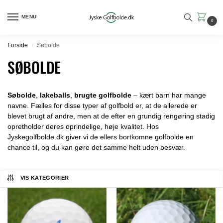
MENU
0
Forside
Søbolde
/
SØBOLDE
Søbolde
,
lakeballs
,
brugte golfbolde
– kært barn har mange
navne. Fælles for disse typer af golfbold er, at de allerede er
blevet brugt af andre, men at de efter en grundig rengøring stadig
opretholder deres oprindelige, høje kvalitet. Hos
Jyskegolfbolde.dk giver vi de ellers bortkomne golfbolde en
chance til, og du kan gøre det samme helt uden besvær.
VIS KATEGORIER