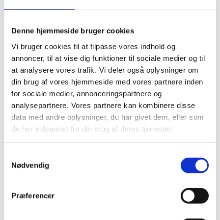
golfbolde til langt mere end den dobbelte pris.
BESKYT MILJØET MED GENBRUGTE SØBOLDE
Denne hjemmeside bruger cookies
Vi bruger cookies til at tilpasse vores indhold og
Den åbenlyse prisbesparelse ved valg af søbolde frem for
annoncer, til at vise dig funktioner til sociale medier og til
nye
golfbolde
er ikke den eneste faktor til at søboldene er
at analysere vores trafik. Vi deler også oplysninger om
blevet så populære. I disse år er miljø og CO2-
din brug af vores hjemmeside med vores partnere inden
besparelser blevet en væsentlig faktor for det at
genbruge golfbolde
, for på den måde forhindrer du, at
for sociale medier, annonceringspartnere og
der produceres nye, samt at de efterladte bolde ikke
analysepartnere. Vores partnere kan kombinere disse
skader miljøet unødvendigt. Dette gælder især i en sport
data med andre oplysninger, du har givet dem, eller som
som golf, hvor selve grundlaget er naturen og glæden ved
de har indsamlet fra din brug af deres tjenester.
at færdes i den.
S
FAQ OM SØBOLDE
Nødvendig
a
m
Hvad er søbolde?
t
Præferencer
Søbolde
er en fælles betegnelse for golfbolde, der enten
y
har været en tur i vandet eller som blot er brugte. Disse
k
opsamles, rengøres og håndsorteres grundigt efter