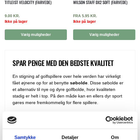
TITLEIST VELOCITY (FARVEDE)
WILSON STAFF DX2 SOFT (FARVEDE)
9.00
KR.
FRA
5.95
KR.
Ikke på lager
Ikke på lager
Vælg muligheder
Vælg muligheder
SPAR PENGE MED DEN BEDSTE KVALITET
En stigning af golfspillere over hele verden har virkeligt
fået øjnene op for at benytte
søbolde
. Disse søbolde er
et alternativ til nye og dyre golfbolde, hvor kvaliteten
stadig er helt i top. På den måde kan en ellers dyr sport
gøres mere fremkommelig for flere spillere.
Uanset hvor øvet en golfspiller du er, oplever du sikkert
ofte, at dine golfbolde forsvinder. Det er altid til stor
ærgrelse, men hvis en
billigere søbold
skulle ende i
vandet igen, gør det muligvis ikke lige så ondt som med
Samtykke
Detaljer
Om