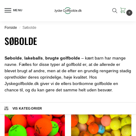
MENU
0
Forside
Søbolde
/
SØBOLDE
Søbolde
,
lakeballs
,
brugte golfbolde
– kært barn har mange
navne. Fælles for disse typer af golfbold er, at de allerede er
blevet brugt af andre, men at de efter en grundig rengøring stadig
opretholder deres oprindelige, høje kvalitet. Hos
Jyskegolfbolde.dk giver vi de ellers bortkomne golfbolde en
chance til, og du kan gøre det samme helt uden besvær.
VIS KATEGORIER