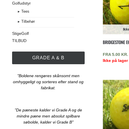
Golfudstyr
Tees
Tilbehør
Ikk
StigeGolf
TILBUD
BRIDGESTONE E6
FRA
5.00
KR.
GRADE A & B
Ikke på lager
"Boldene rengøres skånsomt men
omhyggeligt og sorteres efter stand og
fabrikat.
"De pæneste kalder vi Grade A og de
mindre pæne men absolut spilbare
søbolde, kalder vi Grade B"