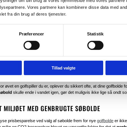
oplysninger om din brug af vores hjemmeside med vores partnere i
ysepartnere. Vores partnere kan kombinere disse data med andr
8.95
KR.
FRA
5.
et fra din brug af deres tjenester.
Ikke på lager
Ikke på
Præferencer
Statistik
PENGE MED DEN BEDSTE KVALITET
Tillad valgte
g af golfspillere over hele verden har virkeligt fået øjnene op for at be
 hvor kvaliteten stadig er helt i top. På den måde kan en ellers dyr sp
r øvet en golfspiller du er, oplever du sikkert ofte, at dine golfbolde fo
 søbold
skulle ende i vandet igen, gør det muligvis ikke lige så ondt s
T MILJØET MED GENBRUGTE SØBOLDE
yse prisbesparelse ved valg af søbolde frem for nye
golfbolde
er ikke
r miljø og CO2-besparelser blevet en væsentlig faktor for det at
genb