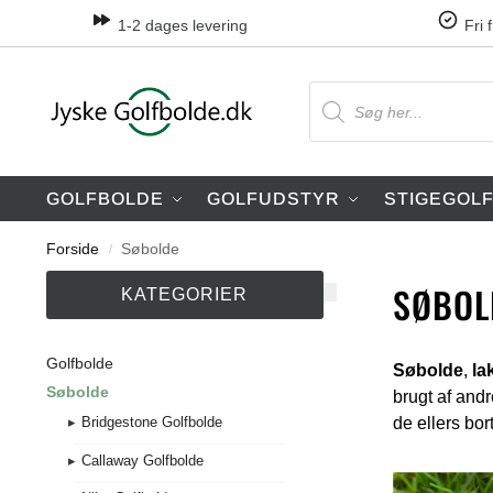
1-2 dages levering
Fri 
GOLFBOLDE
GOLFUDSTYR
STIGEGOL
Forside
Søbolde
/
SØBOL
KATEGORIER
Golfbolde
Søbolde
,
la
Søbolde
brugt af andr
de ellers bo
Bridgestone Golfbolde
Callaway Golfbolde