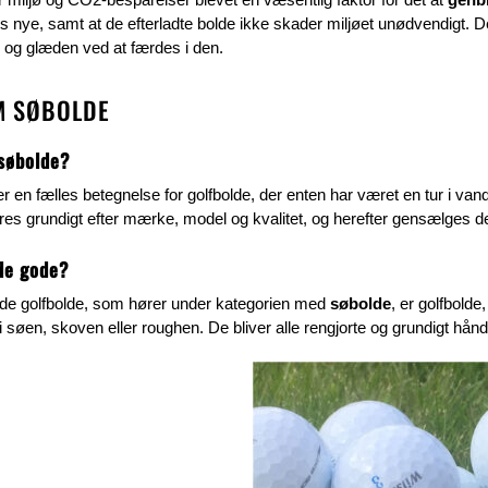
 nye, samt at de efterladte bolde ikke skader miljøet unødvendigt. De
n og glæden ved at færdes i den.
M SØBOLDE
søbolde?
r en fælles betegnelse for golfbolde, der enten har været en tur i va
res grundigt efter mærke, model og kvalitet, og herefter gensælges 
de gode?
de golfbolde, som hører under kategorien med
søbolde
, er golfbold
i søen, skoven eller roughen. De bliver alle rengjorte og grundigt h