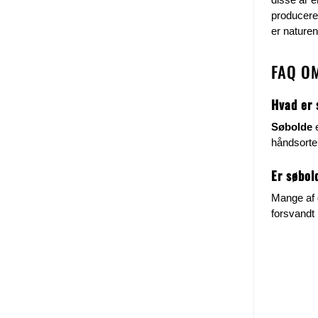
produceres
er nature
FAQ O
Hvad er 
Søbolde
e
håndsorte
Er søbol
Mange af 
forsvandt 