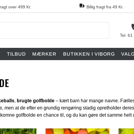
fragt over 499 Kr.
Billig fragt fra 49 Kr.
Tel. 61
F
TILBUD
MÆRKER
BUTIKKEN I VIBORG
VAL
DE
keballs
,
brugte golfbolde
– kært barn har mange navne. Fælles fo
e, men at de efter en grundig rengøring stadig opretholder deres
rtkomne golfbolde en chance til, og du kan gøre det samme helt