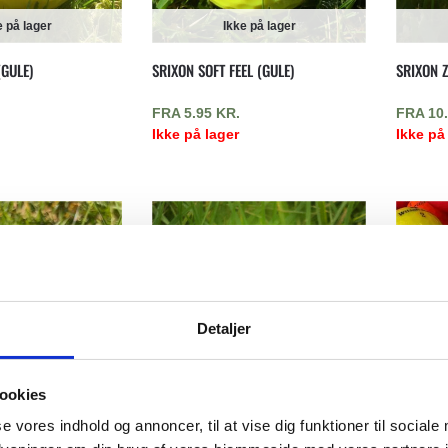
e på lager
Ikke på lager
(GULE)
SRIXON SOFT FEEL (GULE)
SRIXON Z
FRA
5.95
KR.
FRA
10
Ikke på lager
Ikke på
Detaljer
ookies
e på lager
Ikke på lager
se vores indhold og annoncer, til at vise dig funktioner til sociale
 (GULE)
TITLEIST TRUFEEL (GULE)
WILSON S