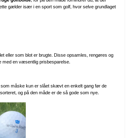
tte gælder især i en sport som golf, hvor selve grundlaget
ndet eller som blot er brugte. Disse opsamles, rengøres og
de med en væsentlig prisbesparelse.
e, som måske kun er slået skævt en enkelt gang før de
åndsorteret, og på den måde er de så gode som nye.