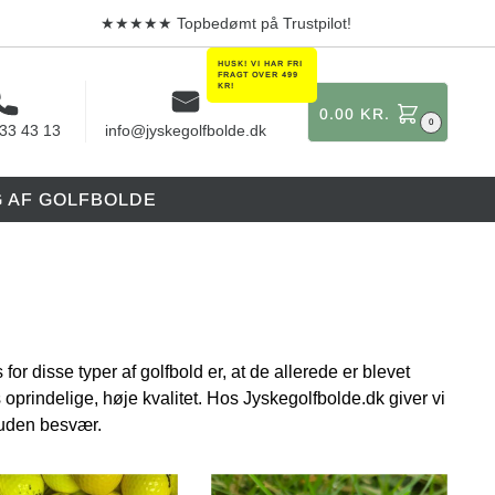
★★★★★ Topbedømt på Trustpilot!
0.00
KR.
0
 33 43 13
info@jyskegolfbolde.dk
G AF GOLFBOLDE
r disse typer af golfbold er, at de allerede er blevet
 oprindelige, høje kvalitet. Hos Jyskegolfbolde.dk giver vi
 uden besvær.