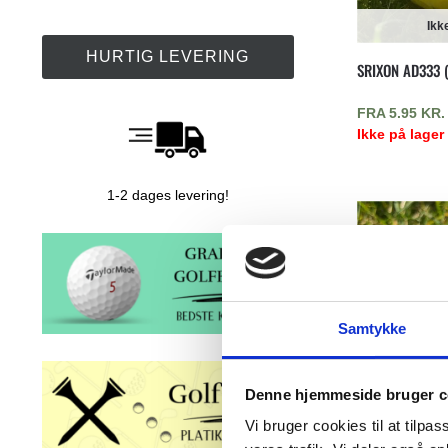
Ikk
HURTIG LEVERING
SRIXON AD333 
FRA
5.95
KR.
Ikke på lager
1-2 dages levering!
Samtykke
Denne hjemmeside bruger c
Ikk
Vi bruger cookies til at tilpas
TITLEIST PRO V1