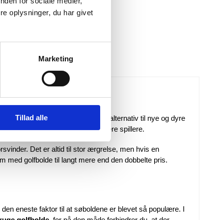
nden for sociale medier,
e oplysninger, du har givet
95
KR.
 lager
Marketing
Tillad alle
nytte
søbolde
. Disse søbolde er et alternativ til nye og dyre
ort gøres mere fremkommelig for flere spillere.
rsvinder. Det er altid til stor ærgrelse, men hvis en
om med golfbolde til langt mere end den dobbelte pris.
 den eneste faktor til at søboldene er blevet så populære. I
ruge golfbolde
, for på den måde forhindrer du, at der