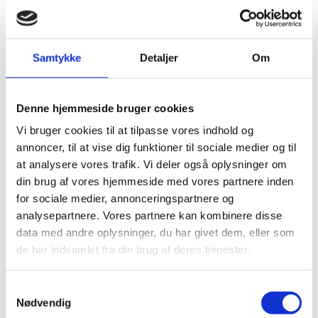
TAYLORMADE TOUR RESPONSE
TAYLORMADE TP5
FRA
8.95
KR.
FRA
6.95
KR.
Samtykke
Detaljer
Om
Ikke på lager
Ikke på lager
Vælg muligheder
Vælg muligheder
Denne hjemmeside bruger cookies
Vi bruger cookies til at tilpasse vores indhold og
annoncer, til at vise dig funktioner til sociale medier og til
TaylorMade Golf har siden grundlæggelsen i 1979 været
at analysere vores trafik. Vi deler også oplysninger om
en topaktør i produktion af golfudstyr. På det seneste er
din brug af vores hjemmeside med vores partnere inden
det hastigt voksende firma blevet en stærk konkurrent til
for sociale medier, annonceringspartnere og
giganter som
Callaway
og
Titleist
. Det skyldes deres
analysepartnere. Vores partnere kan kombinere disse
innovative design og nye teknologier, som benyttes til at
give
TaylorMade-golfboldene
de bedst mulige
data med andre oplysninger, du har givet dem, eller som
egenskaber. TaylorMade har også valgt at gå efter en
de har indsamlet fra din brug af deres tjenester.
bred målgruppe af spillere med et bredt udvalg af bolde til
alle niveauer.
S
Nødvendig
Vi tilbyder mange forskellige modeller af
TaylorMade
a