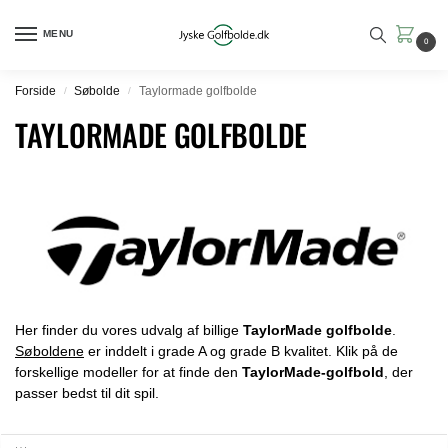
MENU
0
Forside
Søbolde
Taylormade golfbolde
/
/
TAYLORMADE GOLFBOLDE
Her finder du vores udvalg af billige
TaylorMade golfbolde
.
Søboldene
er inddelt i grade A og grade B kvalitet. Klik på de
forskellige modeller for at finde den
TaylorMade-golfbold
, der
passer bedst til dit spil.