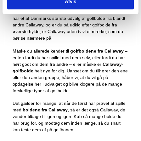
Afvis
Hos Jyske Golfbolde er vi passionerede golfentusiaster
med fingeren på pulsen i forhold til lækkert
golfudstyr
. Vi
har et af Danmarks største udvalg af golfbolde fra blandt
andre Callaway, og er du på udkig efter golfbolde fra
øverste hylde, er Callaway uden tvivl et mærke, som du
bør se nærmere på.
Måske du allerede kender til
golfboldene fra Callaway
–
enten fordi du har spillet med dem selv, eller fordi du har
hørt godt om dem fra andre – eller måske er
Callaway-
golfbolde
helt nye for dig. Uanset om du tilhører den ene
eller den anden gruppe, håber vi, at du vil gå på
opdagelse her i udvalget og blive klogere på de mange
forskellige typer af golfbolde.
Det gælder for mange, at når de først har prøvet at spille
med
boldene fra Callaway
, så er det også Callaway, de
vender tilbage til igen og igen. Køb så mange bolde du
har brug for, og modtag dem inden længe, så du snart
kan teste dem af på golfbanen.