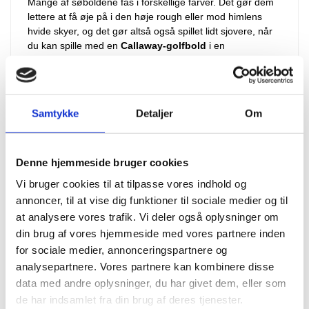
Mange af søboldene fås i forskellige farver. Det gør dem
lettere at få øje på i den høje rough eller mod himlens
hvide skyer, og det gør altså også spillet lidt sjovere, når
du kan spille med en
Callaway-golfbold
i en
iøjnefaldende farve frem for den klassiske hvide.
Vælger du
søbolde fra Callaway
, er der ofte mange
penge at spare i forhold til nyprisen på en Callaway-bold,
Samtykke
Detaljer
Om
og det gør det mere overkommeligt at opgradere dit
udstyr, uanset om du står som nybegynder eller øvet
golfspiller og mangler nye golfbolde.
Denne hjemmeside bruger cookies
OFTE STILLEDE SPØRGSMÅL OM CALLAWAY-
Vi bruger cookies til at tilpasse vores indhold og
annoncer, til at vise dig funktioner til sociale medier og til
GOLFBOLDE
at analysere vores trafik. Vi deler også oplysninger om
din brug af vores hjemmeside med vores partnere inden
Hvad er forskellen på Callaway-golfbolde i grade A og
for sociale medier, annonceringspartnere og
grade B?
Grade A-bolde har egenskaber som en ny golfbold, men
analysepartnere. Vores partnere kan kombinere disse
med enkelte skønhedsfejl som minimale mærker eller en
data med andre oplysninger, du har givet dem, eller som
tuschstreg. På grade B kan der forekomme flere ridser,
de har indsamlet fra din brug af deres tjenester.
misfarvninger og større tuschstreger. Boldenes