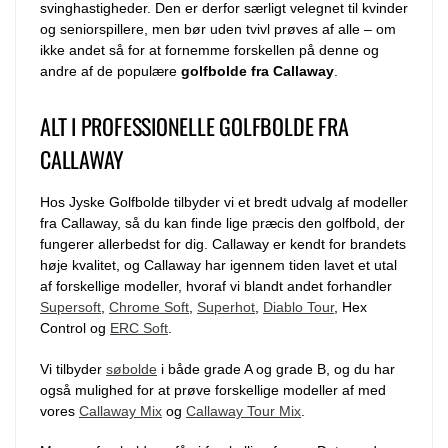
svinghastigheder. Den er derfor særligt velegnet til kvinder
og seniorspillere, men bør uden tvivl prøves af alle – om
ikke andet så for at fornemme forskellen på denne og
andre af de populære
golfbolde fra Callaway
.
ALT I PROFESSIONELLE GOLFBOLDE FRA
CALLAWAY
Hos Jyske Golfbolde tilbyder vi et bredt udvalg af modeller
fra Callaway, så du kan finde lige præcis den golfbold, der
fungerer allerbedst for dig. Callaway er kendt for brandets
høje kvalitet, og Callaway har igennem tiden lavet et utal
af forskellige modeller, hvoraf vi blandt andet forhandler
Supersoft
,
Chrome Soft
,
Superhot
,
Diablo Tour
, Hex
Control og
ERC Soft
.
Vi tilbyder
søbolde
i både grade A og grade B, og du har
også mulighed for at prøve forskellige modeller af med
vores
Callaway Mix
og
Callaway Tour Mix
.