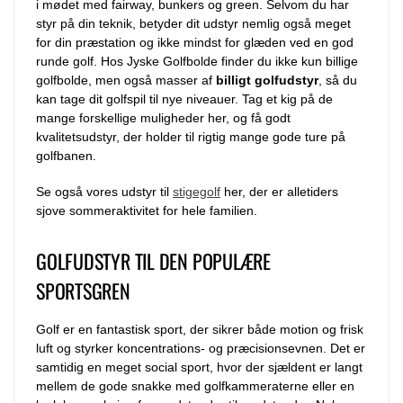
i mødet med fairway, bunkers og green. Selvom du har
styr på din teknik, betyder dit udstyr nemlig også meget
for din præstation og ikke mindst for glæden ved en god
runde golf. Hos Jyske Golfbolde finder du ikke kun billige
golfbolde, men også masser af
billigt golfudstyr
, så du
kan tage dit golfspil til nye niveauer. Tag et kig på de
mange forskellige muligheder her, og få godt
kvalitetsudstyr, der holder til rigtig mange gode ture på
golfbanen.
Se også vores udstyr til
stigegolf
her, der er alletiders
sjove sommeraktivitet for hele familien.
GOLFUDSTYR TIL DEN POPULÆRE
SPORTSGREN
Golf er en fantastisk sport, der sikrer både motion og frisk
luft og styrker koncentrations- og præcisionsevnen. Det er
samtidig en meget social sport, hvor der sjældent er langt
mellem de gode snakke med golfkammeraterne eller en