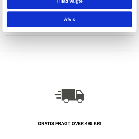
Tillad valgte
og tage det med på golfbanen, hvor det kan testes af
inden længe. Køb af
golfudstyr fra Jyske Golfbolde
er
altid et godt valg, og vi glæder os til at sende din bestilling
Afvis
godt af sted til dig.
GRATIS FRAGT OVER 499 KR!