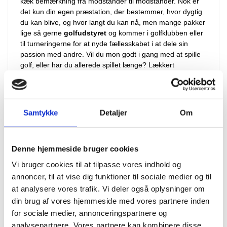
kæk bemærkning fra modstander til modstander. Nok er
det kun din egen præstation, der bestemmer, hvor dygtig
du kan blive, og hvor langt du kan nå, men mange pakker
lige så gerne
golfudstyret
og kommer i golfklubben eller
til turneringerne for at nyde fællesskabet i at dele sin
passion med andre. Vil du mon godt i gang med at spille
golf, eller har du allerede spillet længe? Lækkert
golfudstyr
her fra udvalget får dig godt videre.
TIL DIG, DER STÅR OG MANGLER NYT
Samtykke
Detaljer
Om
GOLFUDSTYR
Golf er en sportsgren, som det er svært ikke at blive bidt
Denne hjemmeside bruger cookies
af, og uanset dit niveau er du altid velkommen her hos os,
når du er på udkig efter nyt
golfudstyr
. Med mange ture
Vi bruger cookies til at tilpasse vores indhold og
forbi golfbanen slides dit
golfudstyr
med tiden op, og så
annoncer, til at vise dig funktioner til sociale medier og til
er det rart altid at vide, hvor du kan kigge hen for at købe
at analysere vores trafik. Vi deler også oplysninger om
lige det, du har brug for. Du kan altid regne med os
din brug af vores hjemmeside med vores partnere inden
nærmest uanset, hvad du mangler inden for
golfudstyr
,
for sociale medier, annonceringspartnere og
og det er altid spændende at gå på opdagelse i vores
analysepartnere. Vores partnere kan kombinere disse